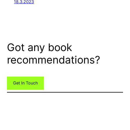
18.3.2023
Got any book
recommendations?
Get In Touch
Osuuskunta SiniWuokot