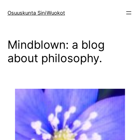
Siirry
sisältöön
Osuuskunta SiniWuokot
Mindblown: a blog
about philosophy.